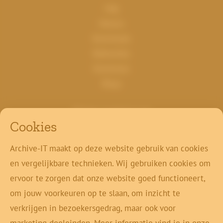
FAQ
Nieuws
Downloads
Referenties
Klantcases
Blogs
Neem contact op
Cookies
+32 11 49 59 86
info@archive-it.be
Archive-IT maakt op deze website gebruik van cookies
Koning Boudewijnlaan 20A
en vergelijkbare technieken. Wij gebruiken cookies om
3500 Hasselt
ervoor te zorgen dat onze website goed functioneert,
om jouw voorkeuren op te slaan, om inzicht te
Klant login
verkrijgen in bezoekersgedrag, maar ook voor
Contact