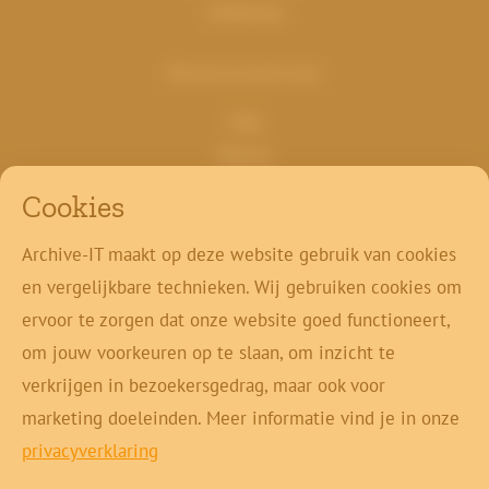
Onderwijs
Kenniscentrum
FAQ
Nieuws
Downloads
Cookies
Referenties
Klantcases
Archive-IT maakt op deze website gebruik van cookies
Blogs
en vergelijkbare technieken. Wij gebruiken cookies om
ervoor te zorgen dat onze website goed functioneert,
Neem contact op
om jouw voorkeuren op te slaan, om inzicht te
verkrijgen in bezoekersgedrag, maar ook voor
+32 11 49 59 86
marketing doeleinden. Meer informatie vind je in onze
info@archive-it.be
privacyverklaring
Koning Boudewijnlaan 20A
3500 Hasselt