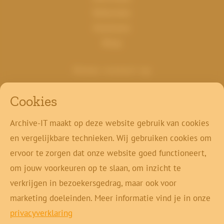
Referenties
Klantcases
Blogs
Neem contact op
+32 11 49 59 86
Cookies
info@archive-it.be
Koning Boudewijnlaan 20A
Archive-IT maakt op deze website gebruik van cookies
3500 Hasselt
en vergelijkbare technieken. Wij gebruiken cookies om
ervoor te zorgen dat onze website goed functioneert,
Klant login
om jouw voorkeuren op te slaan, om inzicht te
Contact
verkrijgen in bezoekersgedrag, maar ook voor
marketing doeleinden. Meer informatie vind je in onze
privacyverklaring
Copyright © 2026 Archive-IT