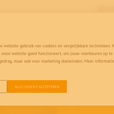
Login Virtua
Oplossingen
Vakgebieden
Klan
e website gebruik van cookies en vergelijkbare technieken. 
 onze website goed functioneert, om jouw voorkeuren op te s
gedrag, maar ook voor marketing doeleinden. Meer informatie
ALLE COOKIES ACCEPTEREN
 recente blogs van A