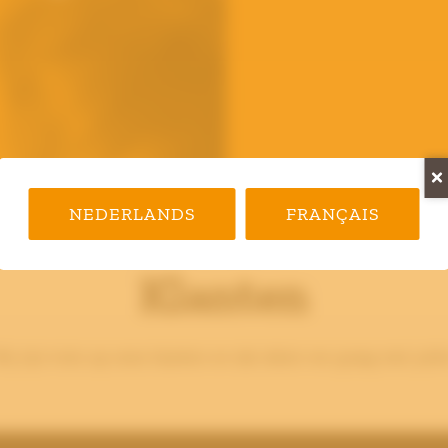
NEDERLANDS
FRANÇAIS
Klanten
ij zijn trots op onze klanten en dat delen we graag met julli