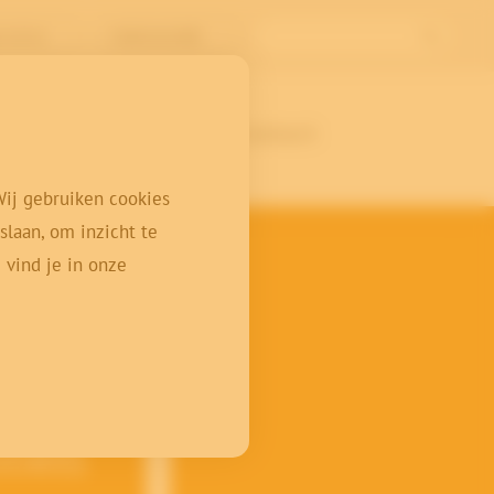
l Archive
Nederlands (BE)
ten
Over ons
Contact
Wij gebruiken cookies
laan, om inzicht te
 vind je in onze
nten