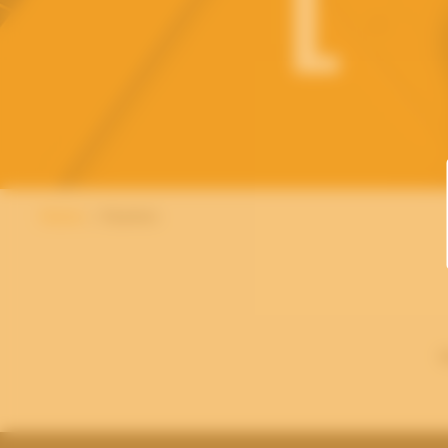
Home
Klanten
W