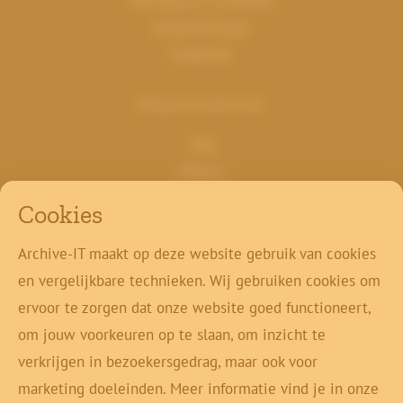
Ondernemingen
Onderwijs
Kenniscentrum
FAQ
Nieuws
Downloads
Cookies
Referenties
Klantcases
Archive-IT maakt op deze website gebruik van cookies
Blogs
en vergelijkbare technieken. Wij gebruiken cookies om
ervoor te zorgen dat onze website goed functioneert,
Neem contact op
om jouw voorkeuren op te slaan, om inzicht te
verkrijgen in bezoekersgedrag, maar ook voor
+32 11 49 59 86
marketing doeleinden. Meer informatie vind je in onze
info@archive-it.be