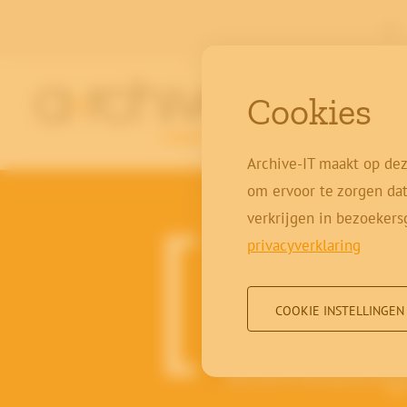
|
Cookies
Archive-IT maakt op dez
om ervoor te zorgen dat
verkrijgen in bezoekers
25-01-2023
privacyverklaring
Overstapp
levert vo
COOKIE INSTELLINGEN
instellin