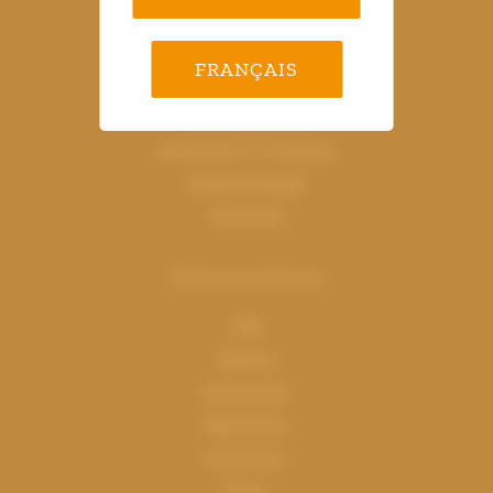
Vakgebieden
FRANÇAIS
Gezondheidszorg
(Semi)Overheid
Advocatuur & notariaat
Ondernemingen
Onderwijs
Kenniscentrum
FAQ
Nieuws
Downloads
Referenties
Klantcases
Blogs