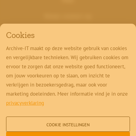
Neem contact op
+32 11 49 59 86
Cookies
info@archive-it.be
Koning Boudewijnlaan 20A
Archive-IT maakt op deze website gebruik van cookies
3500 Hasselt
en vergelijkbare technieken. Wij gebruiken cookies om
ervoor te zorgen dat onze website goed functioneert,
Klant login
om jouw voorkeuren op te slaan, om inzicht te
Contact
verkrijgen in bezoekersgedrag, maar ook voor
marketing doeleinden. Meer informatie vind je in onze
privacyverklaring
Copyright © 2026 Archive-IT
COOKIE INSTELLINGEN
Cookie instellingen