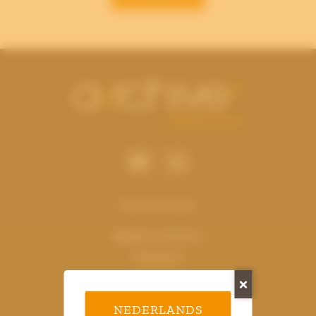
Oplossingen
Digitaal archiveren
Vitaliseren
Digitaliseren
Fysiek archiveren
NEDERLANDS