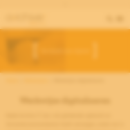
|
Van fysiek naar digitaal
Home
Werkwijzes
Werkwijze digitaliseren
Werkwijze digitaliseren
Nadat Archive-IT van u de getekende opdracht en
Verwerkersovereenkomst heeft ontvangen, zullen we in