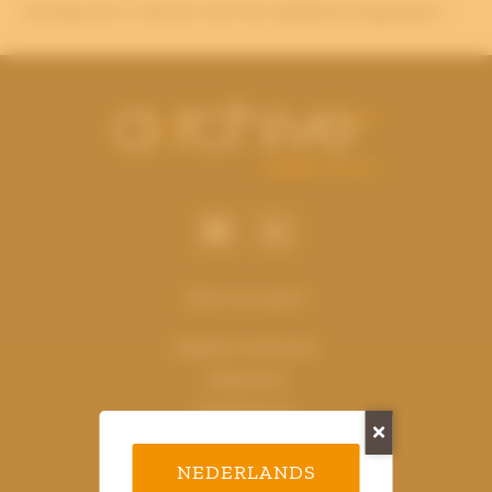
overleg met u starten met het digitaliseringsproject.
Oplossingen
Digitaal archiveren
Vitaliseren
Digitaliseren
Fysiek archiveren
NEDERLANDS