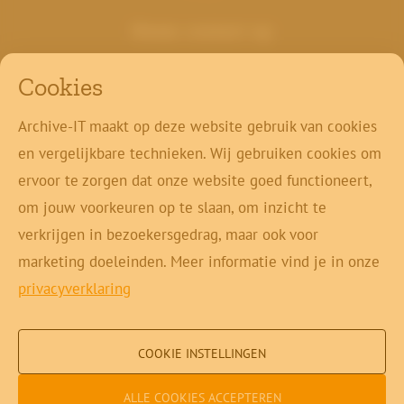
Neem contact op
+32 11 49 59 86
Cookies
info@archive-it.be
Koning Boudewijnlaan 20A
Archive-IT maakt op deze website gebruik van cookies
3500 Hasselt
en vergelijkbare technieken. Wij gebruiken cookies om
ervoor te zorgen dat onze website goed functioneert,
Klant login
om jouw voorkeuren op te slaan, om inzicht te
Contact
verkrijgen in bezoekersgedrag, maar ook voor
marketing doeleinden. Meer informatie vind je in onze
privacyverklaring
Copyright © 2026 Archive-IT
COOKIE INSTELLINGEN
Cookie instellingen
ALLE COOKIES ACCEPTEREN