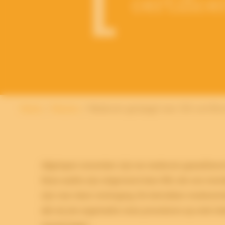
certific
Home
Nieuws
Wederom geslaagd voor ISO-certific
Afgelopen november zijn we wederom geauditeerd 
Deze audits zijn uitgevoerd door BSI, die ons inm
zijn voor deze verlenging. De betrokken medewerk
dat wij als organisatie onze procedures op orde 