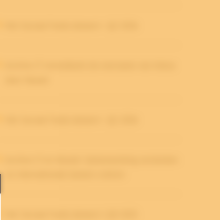
Het Sociaal Fonds doneert - Q2 2026
Archive-IT verwelkomt de overname van Intesa
door Havant
Het Sociaal Fonds doneert - Q1 2026
Archive-IT en Havant: Samenwerking versterken
en internationale kansen creëren
Het Sociaal Fonds doneert | Q4 2025