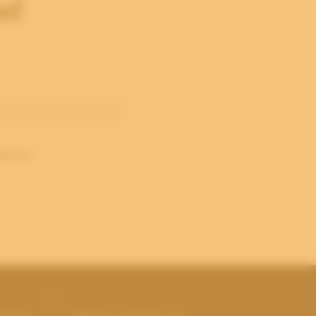
ef
evens. *