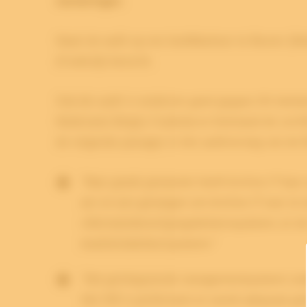
normeringen.
Naast de audit op ons hoofdkantoor te Reuver (Ned
(Frankrijk) bezocht.
Ook die audit is wederom goed gegaan
.
Dit betek
Nederland, België, Frankrijk en Duitsland de certi
de volgende passages in het auditverslag van de B
“Naar goede gewoonte heeft Archive-IT haar 
eer en een genoegen om Archive-IT voor te d
informatiebeveiligingsbeheerssysteem, en de 
kwaliteitsbeheerssysteem.”
“Het geïntegreerde managementsysteem onders
Het IMS is performant en wordt adequaat ge