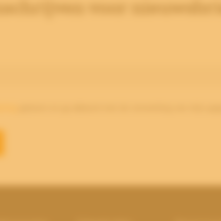
nschrijven voor nieuwsbri
aring
gelezen en ga akkoord met de verwerking van mijn geg