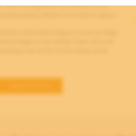
 IMS in een organisatie met ervaring in, en een
matiebeveiliging, kwaliteit, en het beheren daarvan.”
waliteit, Informatiebeveiliging en Privacy de nodige
hteroverliggen en het welletjes vinden, dat is niet
betering en aan het feit om bij te blijven aan de
MEER NIEUWS