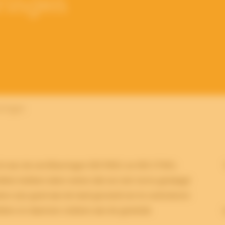
eringen
eringen
voor de certificeringen ISO 9001 en ISO 27001.
iddels hebben laten weten dat we met verve geslaagd
ers zijn goed aan de tand gevoeld om te controleren
hebben en daarmee voldoen aan de gestelde