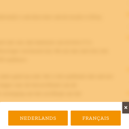
erland) is ook deze keer ook de locatie in Briey
ent dat voor alle bedrijven van Archive-IT in
ficeringen vernieuwd zijn. We zijn dan ook trots met
SI-auditeurs:
zaken goed op orde. Het is het auditteam dan ook een
ragen voor de hercertificatie van de
verlenging van het certificaat van het
teunt de strategische richting van de organisatie.
NEDERLANDS
FRANÇAIS
ëvalueerd door het management. Alle processen zijn