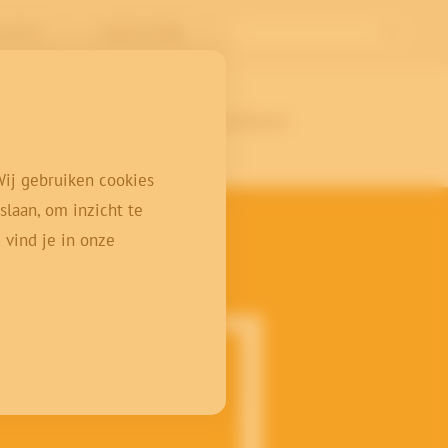
l Archive
Nederlands (BE)
ten
Over ons
Contact
Wij gebruiken cookies
laan, om inzicht te
 vind je in onze