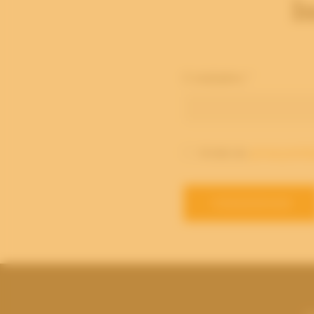
I
E-mailadres
*
Ik heb de
privacyverkl
VERZENDEN