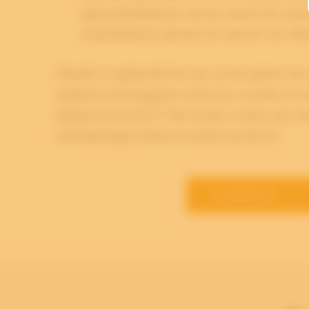
goed ontwikkeld en vormen samen een matuur
consciëntieuze attitude ten aanzien van infor
Doordat er gedurende het jaar op het gebied van K
aandacht wordt gegeven werpt zijn vruchten af. Ac
bekend bij Archive-IT! Wij werken continu aan ver
ontwikkelingen binnen en buiten Archive-IT.
CONTACT