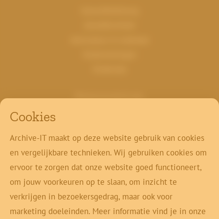
Gezondheidszorg
(Semi)Overheid
Advocatuur & notariaat
Ondernemingen
Onderwijs
Kenniscentrum
Cookies
FAQ
Nieuws
Archive-IT maakt op deze website gebruik van cookies
Downloads
en vergelijkbare technieken. Wij gebruiken cookies om
Referenties
ervoor te zorgen dat onze website goed functioneert,
Klantcases
om jouw voorkeuren op te slaan, om inzicht te
Blogs
verkrijgen in bezoekersgedrag, maar ook voor
marketing doeleinden. Meer informatie vind je in onze
Neem contact op